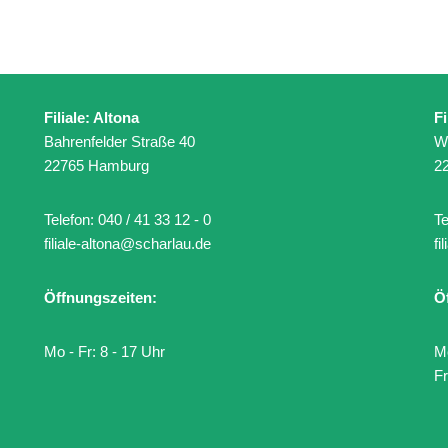
Filiale: Altona
Fi
Bahrenfelder Straße 40
W
22765 Hamburg
2
Telefon:
040 / 41 33 12 - 0
Te
filiale-altona@scharlau.de
fi
Öffnungszeiten:
Ö
Mo - Fr: 8 - 17 Uhr
Mo
Fr