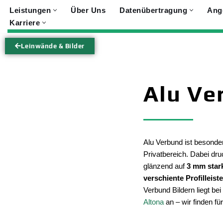
Leistungen
Über Uns
Datenübertragung
Ang
Karriere
Zum
Inhalt
Leinwände & Bilder
springen
Alu Ve
Alu Verbund ist besonde
Privatbereich. Dabei dru
glänzend auf
3 mm star
verschiente Profilleist
Verbund Bildern liegt be
Altona
an – wir finden fü