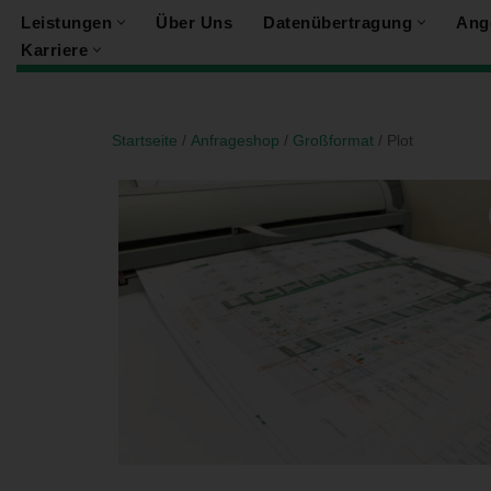
Leistungen
Über Uns
Datenübertragung
Ang
Karriere
Zum
Inhalt
springen
Startseite
/
Anfrageshop
/
Großformat
/ Plot