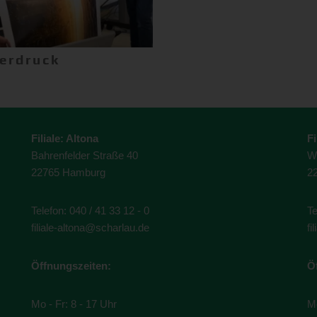
erdruck
t anfragen
Filiale: Altona
Fi
Bahrenfelder Straße 40
W
22765 Hamburg
2
Telefon:
040 / 41 33 12 - 0
Te
filiale-altona@scharlau.de
fi
Öffnungszeiten:
Ö
Mo - Fr: 8 - 17 Uhr
Mo