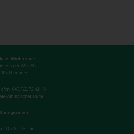
liale: Winterhude
interhuder Weg 88
2085 Hamburg
lefon:
040 / 22 72 41 - 0
liale-wihu@scharlau.de
ffnungszeiten:
 - Do: 8 - 18 Uhr