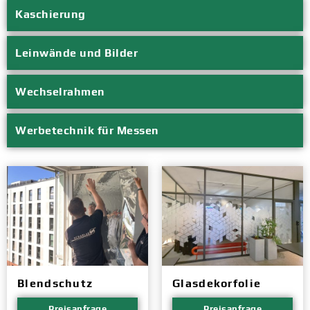
Kaschierung
Leinwände und Bilder
Wechselrahmen
Werbetechnik für Messen
Blendschutz
Glasdekorfolie
Preisanfrage
Preisanfrage